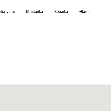
toriyalar
Müştərilər
Xəbərlər
Əlaqə