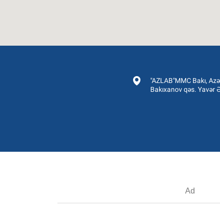
"AZLAB"MMC Bakı, Azə
Bakıxanov qəs. Yavər Ə