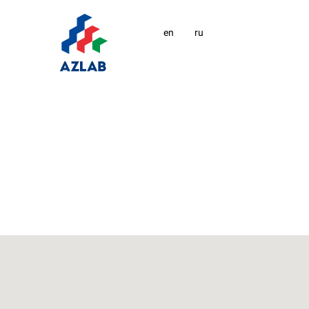
en
ru