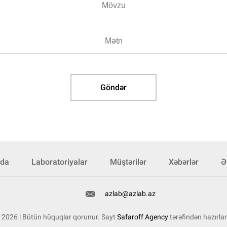
zda
Laboratoriyalar
Müştərilər
Xəbərlər
Ə
azlab@azlab.az
2026 | Bütün hüquqlar qorunur. Sayt
Safaroff Agency
tərəfindən hazırla