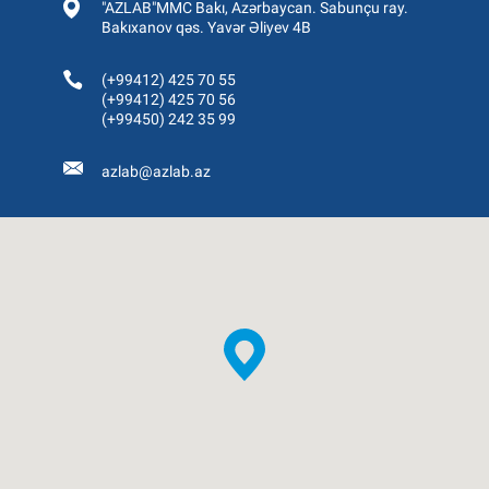
"AZLAB"MMC Bakı, Azərbaycan. Sabunçu ray.
Bakıxanov qəs. Yavər Əliyev 4B
(+99412) 425 70 55
(+99412) 425 70 56
(+99450) 242 35 99
azlab@azlab.az