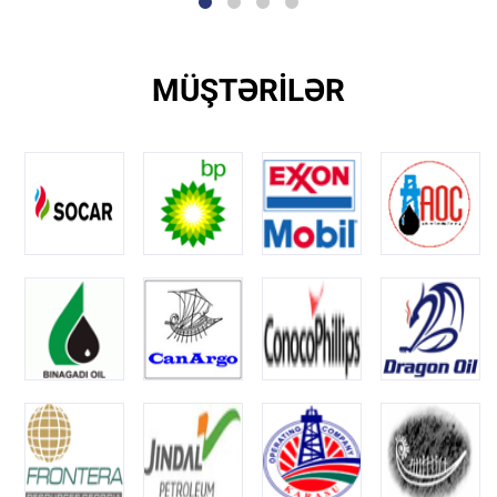
MÜŞTƏRİLƏR