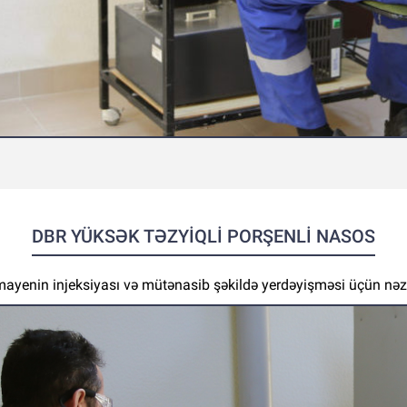
DBR YÜKSƏK TƏZYİQLİ PORŞENLİ NASOS
mayenin injeksiyası və mütənasib şəkildə yerdəyişməsi üçün nə