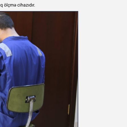
q ölçmə cihazıdır.