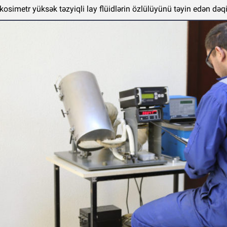
kosimetr yüksək təzyiqli lay flüidlərin özlülüyünü təyin edən dəqi