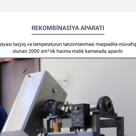
REKOMBİNASİYA APARATI
yası təzyiq və temperaturun tənzimlənməsi məqsədilə müvafiq po
olunan 2000 sm³-lik həcmə malik kamerada aparılır.