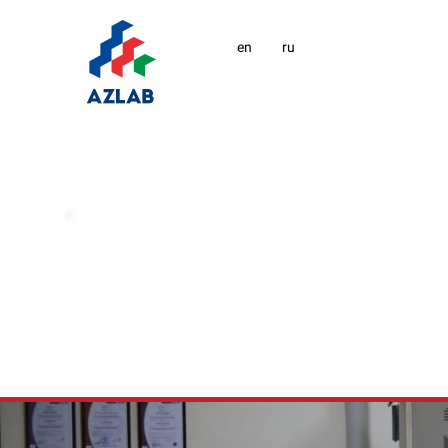
en
ru