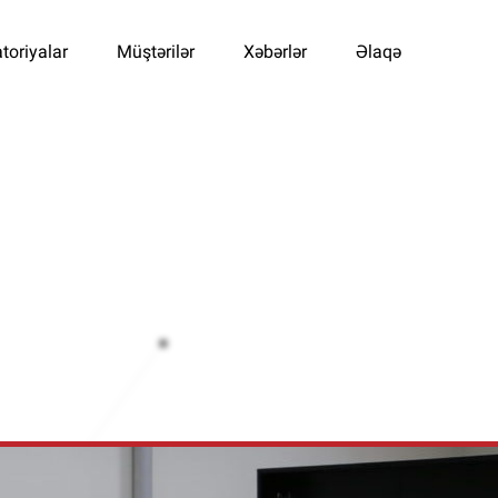
toriyalar
Müştərilər
Xəbərlər
Əlaqə